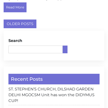
Read More
Posts
OLDER POSTS
navigation
Search
Recent Posts
ST. STEPHEN’S CHURCH, DILSHAD GARDEN
DELHI MGOCSM Unit has won the DIDYMUS
CUP!