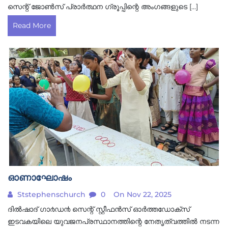
സെന്റ് ജോൺസ് പ്രാർത്ഥന ഗ്രൂപ്പിന്റെ അംഗങ്ങളുടെ […]
Read More
ഓണാഘോഷം
Ststephenschurch
0
On Nov 22, 2025
ദിൽഷാദ് ഗാ൪ഡ൯ സെന്റ് സ്റ്റീഫന്‍സ് ഓർത്തഡോക്സ്
ഇടവകയിലെ യുവജനപ്രസ്ഥാനത്തിന്റെ നേതൃത്വത്തിൽ നടന്ന