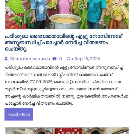
പരിശുദ്ധ ദൈവമാതാവിന്റെ എട്ടു നോമ്പിനോട്
അനുബന്ധിച്ച് പാച്ചോർ നേർച്ച വിതരണം
ചെയ്തു.
Ststephenschurch
0
On Sep 15, 2025
പരിശുദ്ധ ദൈവമാതാവിന്റെ എട്ടു നോമ്പിനോട് അനുബന്ധിച്ച്
ദിൽഷാദ് ഗാർഡൻ സെന്റ് സ്റ്റീഫൻസ് ഓർത്തഡോക്സ്
ഇടവകയിൽ 07-09-2025 വൈകിട്ട് സന്ധ്യാ പ്രാർത്ഥനയെ
തുടർന്ന് വിശുദ്ധ കുർബ്ബാന റവ. ഫാ. ജോയ്സൺ തോമസ്
അച്ചന്റെ കാർമ്മികത്വത്തിൽ നടന്നു. ഇടവകയിൽ അംഗങ്ങൾക്ക്
പാച്ചോർ നേർച്ച വിതരണം ചെയ്തു.
Read More