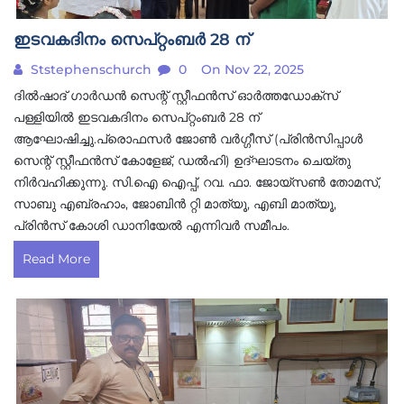
ഇടവകദിനം സെപ്റ്റംബർ 28 ന്
Ststephenschurch
0
On Nov 22, 2025
ദിൽഷാദ് ഗാർഡൻ സെന്റ് സ്റ്റീഫൻസ് ഓർത്തഡോക്സ്
പള്ളിയിൽ ഇടവകദിനം സെപ്റ്റംബർ 28 ന്
ആഘോഷിച്ചു.പ്രൊഫസർ ജോൺ വർഗ്ഗീസ് (പ്രിൻസിപ്പാൾ
സെന്റ് സ്റ്റീഫൻസ് കോളേജ്, ഡൽഹി) ഉദ്ഘാടനം ചെയ്തു
നിർവഹിക്കുന്നു. സി.ഐ ഐപ്പ്, റവ. ഫാ. ജോയ്സൺ തോമസ്,
സാബു എബ്രഹാം, ജോബിൻ റ്റി മാത്യൂ, എബി മാത്യൂ,
പ്രിൻസ് കോശി ഡാനിയേൽ എന്നിവർ സമീപം.
Read More