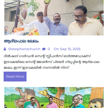
ആദ്യഫല ലേലം
Ststephenschurch
0
On Sep 15, 2025
ദിൽഷാദ് ഗാർഡൻ സെന്റ് സ്റ്റീഫൻസ് ഓർത്തഡോക്സ്
ഇടവകയിലെ സെന്റ് ജോൺസ് പ്രയർ ഗ്രൂപ്പിന്റെ ആദ്യഫല
ലേലം ഇന്ന് ഇടവകയിൽ നടന്നതിൽ നിന്ന്.
Read More