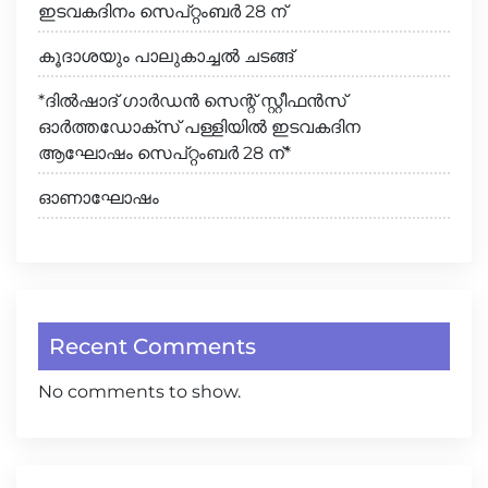
ഇടവകദിനം സെപ്റ്റംബർ 28 ന്
കൂദാശയും പാലുകാച്ചൽ ചടങ്ങ്
*ദിൽഷാദ് ഗാർഡൻ സെന്റ് സ്റ്റീഫൻസ്
ഓർത്തഡോക്സ് പള്ളിയിൽ ഇടവകദിന
ആഘോഷം സെപ്റ്റംബർ 28 ന്*
ഓണാഘോഷം
Recent Comments
No comments to show.