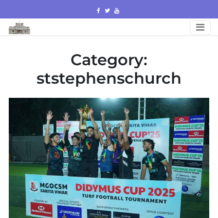
Skip
to
content
Category:
ststephenschurch