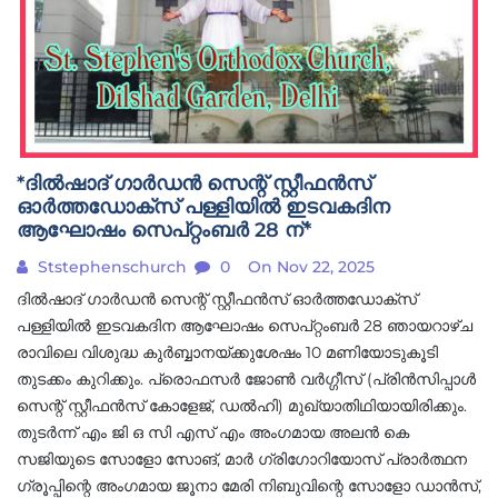
*ദിൽഷാദ് ഗാർഡൻ സെന്റ് സ്റ്റീഫൻസ്
ഓർത്തഡോക്സ് പള്ളിയിൽ ഇടവകദിന
ആഘോഷം സെപ്റ്റംബർ 28 ന്*
Ststephenschurch
0
On Nov 22, 2025
ദിൽഷാദ് ഗാർഡൻ സെന്റ് സ്റ്റീഫൻസ് ഓർത്തഡോക്സ്
പള്ളിയിൽ ഇടവകദിന ആഘോഷം സെപ്റ്റംബർ 28 ഞായറാഴ്ച
രാവിലെ വിശുദ്ധ കുർബ്ബാനയ്ക്കുശേഷം 10 മണിയോടുകൂടി
തുടക്കം കുറിക്കും. പ്രൊഫസർ ജോൺ വർഗ്ഗീസ് (പ്രിൻസിപ്പാൾ
സെന്റ് സ്റ്റീഫൻസ് കോളേജ്, ഡൽഹി) മുഖ്യാതിഥിയായിരിക്കും.
തുടർന്ന് എം ജി ഒ സി എസ് എം അംഗമായ അലൻ കെ
സജിയുടെ സോളോ സോങ്, മാർ ഗ്രിഗോറിയോസ് പ്രാർത്ഥന
ഗ്രൂപ്പിന്റെ അംഗമായ ജൂനാ മേരി നിബുവിന്റെ സോളോ ഡാൻസ്,