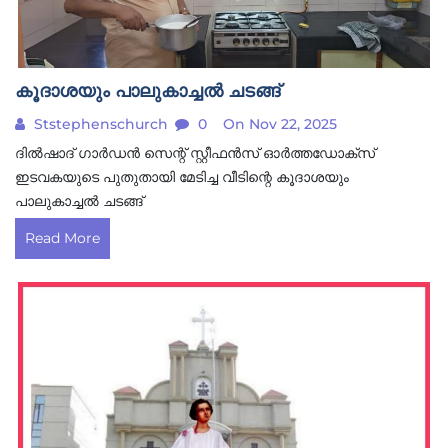
കൂദാശയും പാലുകാച്ചൽ ചടങ്ങ്
Ststephenschurch
0
On Nov 22, 2025
ദിൽഷാദ് ഗാർഡൻ സെന്റ് സ്റ്റീഫൻസ് ഓർത്തഡോക്സ്
ഇടവകയുടെ പുതുതായി മേടിച്ച വീടിന്റെ കൂദാശയും
പാലുകാച്ചൽ ചടങ്ങ്
Read More