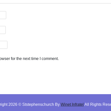
owser for the next time I comment.
right 2026 © Ststephenschurch By
Winet Infratel
All Rights Res