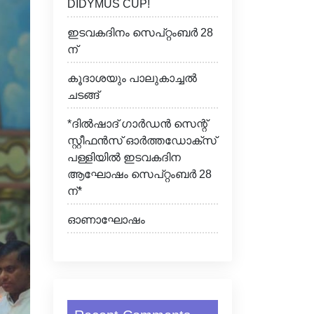
DIDYMUS CUP!
ഇടവകദിനം സെപ്റ്റംബർ 28
ന്
കൂദാശയും പാലുകാച്ചൽ
ചടങ്ങ്
*ദിൽഷാദ് ഗാർഡൻ സെന്റ്
സ്റ്റീഫൻസ് ഓർത്തഡോക്സ്
പള്ളിയിൽ ഇടവകദിന
ആഘോഷം സെപ്റ്റംബർ 28
ന്*
ഓണാഘോഷം