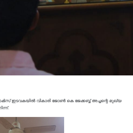
ൿസ്‌ ഇടവകയിൽ വികാരി ജോൺ കെ ജേക്കബ്ബ് അച്ചന്റെ മുഖ്യ
ന്ന്.