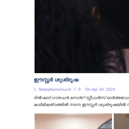
ഈസ്റ്റർ ശുശ്രൂഷ
Ststephenschurch
0
On Apr 10, 2024
ദിൽഷാദ് ഗാ൪ഡ൯ സെ൯റ് സ്റ്റീഫന്‍സ് ഓർത്തഡോ
കാർമികത്വത്തിൽ നടന്ന ഈസ്റ്റർ ശുശ്രൂഷയിൽ നി