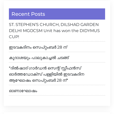
Recent Posts
ST. STEPHEN’S CHURCH, DILSHAD GARDEN
DELHI MGOCSM Unit has won the DIDYMUS
CUP!
ഇടവകദിനം സെപ്റ്റംബർ 28 ന്
കൂദാശയും പാലുകാച്ചൽ ചടങ്ങ്
*ദിൽഷാദ് ഗാർഡൻ സെന്റ് സ്റ്റീഫൻസ്
ഓർത്തഡോക്സ് പള്ളിയിൽ ഇടവകദിന
ആഘോഷം സെപ്റ്റംബർ 28 ന്*
ഓണാഘോഷം