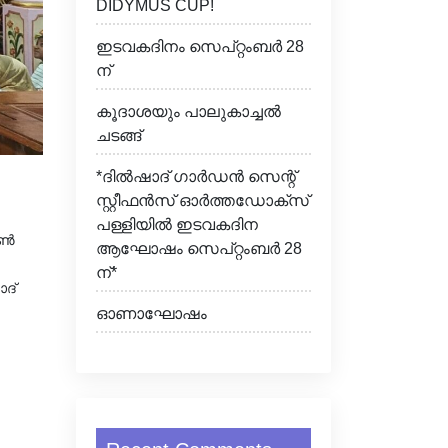
DIDYMUS CUP!
ഇടവകദിനം സെപ്റ്റംബർ 28
ന്
കൂദാശയും പാലുകാച്ചൽ
ചടങ്ങ്
*ദിൽഷാദ് ഗാർഡൻ സെന്റ്
സ്റ്റീഫൻസ് ഓർത്തഡോക്സ്
പള്ളിയിൽ ഇടവകദിന
സൺ
ആഘോഷം സെപ്റ്റംബർ 28
ന്*
ദ്
ഓണാഘോഷം