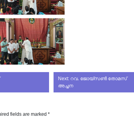
Next:
റവ. ജോയ്സൺ തോമസ്
അച്ചന
ired fields are marked
*