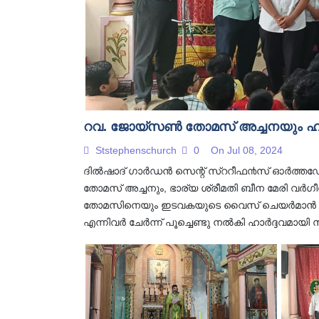
റവ. ജോയ്സൺ തോമസ് അച്ചനയും ഹാർ
Ststephenschurch
0
On Jul 08, 2024
ദിൽഷാദ് ഗാർഡൻ സെന്റ് സ്ററീഫ൯സ് ഓർത്ത
തോമസ് അച്ചനും, ഭാര്യ ശ്രീമതി ബീന മേരി വർഗീ
തോമസിനെയും ഇടവകയുടെ വൈസ് ചെയർമാൻ ജയ്മോൻ
എന്നിവർ ചേർന്ന് പൂച്ചെണ്ടു നൽകി ഹാർദ്ദവമായി