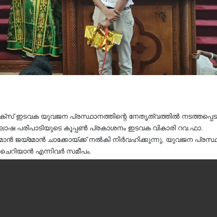
്സ് ഇടവക യുവജന പ്രസ്ഥാനത്തിന്റെ നേതൃത്വത്തിൽ നടത്തപ്പെടു
ോഷ പരിപാടിയുടെ കൂപ്പൺ പ്രകാശനം ഇടവക വികാരി റവ.ഫാ.
്‌മോൻ ചാക്കോയ്ക്ക് നൽകി നിർവഹിക്കുന്നു, യുവജന പ്രസ്
് ചെറിയാൻ എന്നിവർ സമീപം.