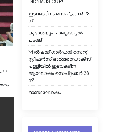
DIDYMUS CUP!
ഇടവകദിനം സെപ്റ്റംബർ 28
ന്
കൂദാശയും പാലുകാച്ചൽ
ചടങ്ങ്
*ദിൽഷാദ് ഗാർഡൻ സെന്റ്
സ്റ്റീഫൻസ് ഓർത്തഡോക്സ്
പള്ളിയിൽ ഇടവകദിന
ന്ന
ആഘോഷം സെപ്റ്റംബർ 28
ന്*
ഥാനം
ഓണാഘോഷം