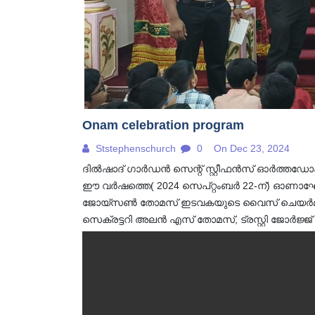
Onam celebration program
Ststephenschurch
0
On Dec 23, 2024
ദിൽഷാദ് ഗാർഡൻ സെന്റ് സ്റ്റീഫൻസ് ഓർത്തഡോക
ഈ വർഷത്തെ( 2024 സെപ്റ്റംബർ 22-ന്) ഓണാഘ
ജോയ്സൺ തോമസ് ഇടവകയുടെ വൈസ് ചെയർമാൻ ജയ
സെക്രട്ടറി അലൻ എസ് തോമസ്, ട്രസ്റ്റി ജോർജ്ജ