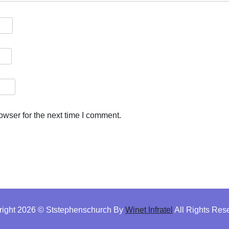
owser for the next time I comment.
right 2026 © Ststephenschurch By
Winet Infratel
All Rights Res