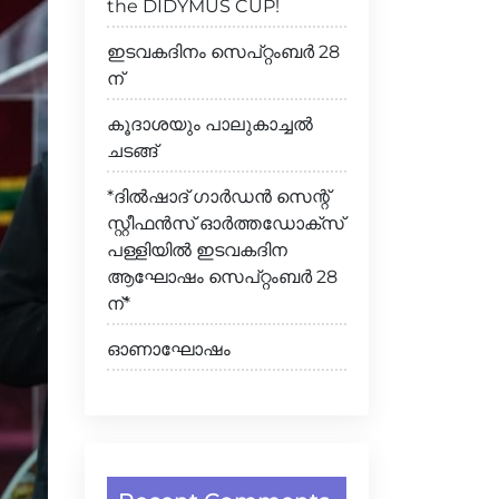
the DIDYMUS CUP!
ഇടവകദിനം സെപ്റ്റംബർ 28
ന്
കൂദാശയും പാലുകാച്ചൽ
ചടങ്ങ്
*ദിൽഷാദ് ഗാർഡൻ സെന്റ്
സ്റ്റീഫൻസ് ഓർത്തഡോക്സ്
പള്ളിയിൽ ഇടവകദിന
ആഘോഷം സെപ്റ്റംബർ 28
ന്*
ഓണാഘോഷം