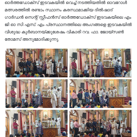
ഓർത്തഡോക്സ് ഇടവകയിൽ വെച്ച് നടത്തിയതിൽ ഓവറോൾ
മത്സരത്തിൽ രണ്ടാം സ്ഥാനം കരസ്ഥമാക്കിയ ദിൽഷാദ്
ഗാർഡൻ സെന്റ് സ്റ്റീഫൻസ് ഓർത്തഡോക്സ് ഇടവകയിലെ എം
ജി ഓ സി എസ്. എം പ്രസ്ഥാനത്തിലെ അംഗങ്ങളെ ഇടവകയിൽ
വിശുദ്ധ കുർബാനയ്ക്കുശേഷം വികാരി റവ. ഫാ. ജോയ്സൺ
തോമസ് അനുമോദിക്കുന്നു.