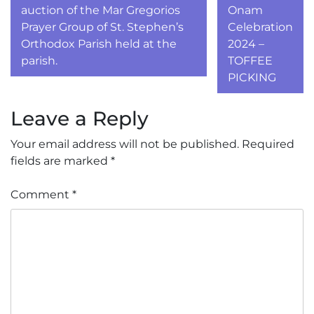
navigation
auction of the Mar Gregorios
Onam
Prayer Group of St. Stephen’s
Celebration
Orthodox Parish held at the
2024 –
parish.
TOFFEE
PICKING
Leave a Reply
Your email address will not be published.
Required
fields are marked
*
Comment
*