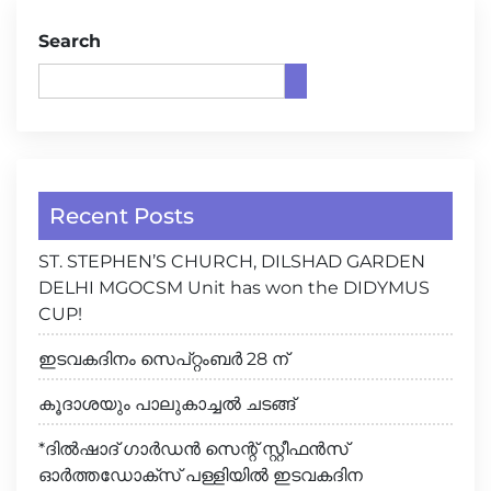
Search
Recent Posts
ST. STEPHEN’S CHURCH, DILSHAD GARDEN
DELHI MGOCSM Unit has won the DIDYMUS
CUP!
ഇടവകദിനം സെപ്റ്റംബർ 28 ന്
കൂദാശയും പാലുകാച്ചൽ ചടങ്ങ്
*ദിൽഷാദ് ഗാർഡൻ സെന്റ് സ്റ്റീഫൻസ്
ഓർത്തഡോക്സ് പള്ളിയിൽ ഇടവകദിന