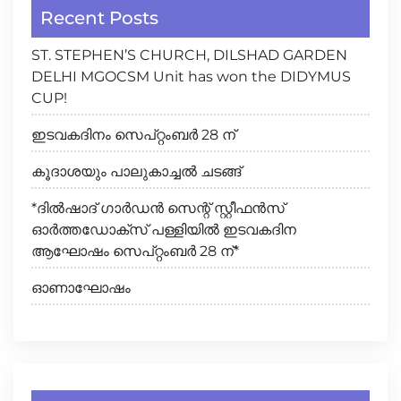
Recent Posts
ST. STEPHEN’S CHURCH, DILSHAD GARDEN
DELHI MGOCSM Unit has won the DIDYMUS
CUP!
ഇടവകദിനം സെപ്റ്റംബർ 28 ന്
കൂദാശയും പാലുകാച്ചൽ ചടങ്ങ്
*ദിൽഷാദ് ഗാർഡൻ സെന്റ് സ്റ്റീഫൻസ്
ഓർത്തഡോക്സ് പള്ളിയിൽ ഇടവകദിന
ആഘോഷം സെപ്റ്റംബർ 28 ന്*
ഓണാഘോഷം