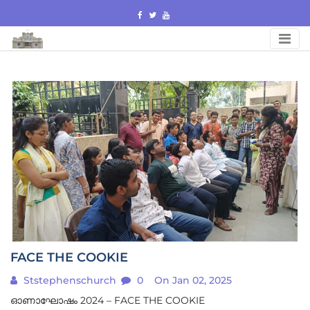
Skip
to
content
FACE THE COOKIE
Ststephenschurch
0
On Jan 02, 2025
ഓണാഘോഷം 2024 – FACE THE COOKIE