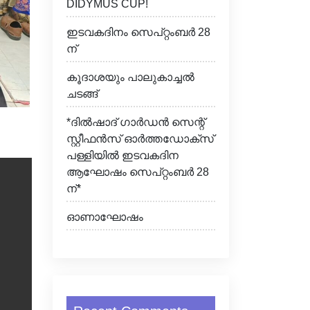
DIDYMUS CUP!
ഇടവകദിനം സെപ്റ്റംബർ 28
ന്
കൂദാശയും പാലുകാച്ചൽ
ചടങ്ങ്
*ദിൽഷാദ് ഗാർഡൻ സെന്റ്
സ്റ്റീഫൻസ് ഓർത്തഡോക്സ്
പള്ളിയിൽ ഇടവകദിന
ആഘോഷം സെപ്റ്റംബർ 28
ന്*
ഓണാഘോഷം