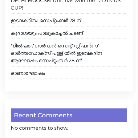
DELHI MGOCSM Unit has won the DIDYMUS
CUP!
ഇടവകദിനം സെപ്റ്റംബർ 28 ന്
കൂദാശയും പാലുകാച്ചൽ ചടങ്ങ്
*ദിൽഷാദ് ഗാർഡൻ സെന്റ് സ്റ്റീഫൻസ്
ഓർത്തഡോക്സ് പള്ളിയിൽ ഇടവകദിന
ആഘോഷം സെപ്റ്റംബർ 28 ന്*
ഓണാഘോഷം
Recent Comments
No comments to show.