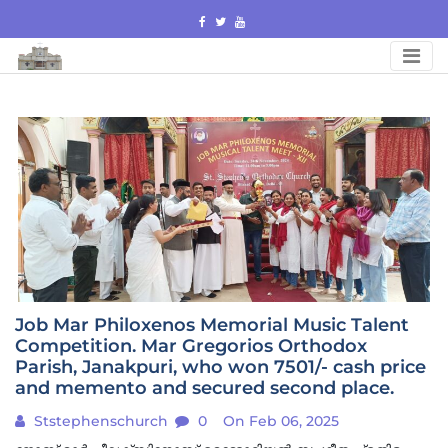
Skip
to
content
Job Mar Philoxenos Memorial Music Talent
Competition. Mar Gregorios Orthodox
Parish, Janakpuri, who won 7501/- cash price
and memento and secured second place.
Ststephenschurch
0
On Feb 06, 2025