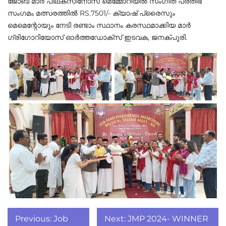
ജോബ് മാർ പീലക്സിനോസ് മെമ്മോറിയൽ സംഗീത പ്രതിഭ
സംഗമം മത്സരത്തിൽ RS.7501/- ക്യാഷ് പ്രൈസും
മെമെന്റോയും നേടി രണ്ടാം സ്ഥാനം കരസ്ഥമാക്കിയ മാർ
ഗ്രിഗോറിയോസ് ഓർത്തഡോക്സ് ഇടവക, ജനക്പുരി.
Post
Previous:
Job
Next:
JMP 2024- WINNER