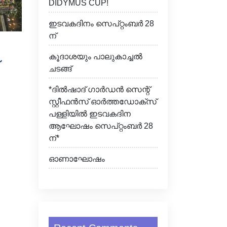
DIDYMUS CUP!
ഇടവകദിനം സെപ്റ്റംബർ 28
ന്
കൂദാശയും പാലുകാച്ചൽ
ചടങ്ങ്
*ദിൽഷാദ് ഗാർഡൻ സെന്റ്
സ്റ്റീഫൻസ് ഓർത്തഡോക്സ്
പള്ളിയിൽ ഇടവകദിന
ആഘോഷം സെപ്റ്റംബർ 28
ന്*
ഓണാഘോഷം