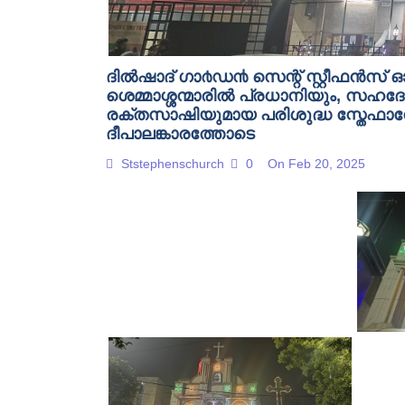
ദിൽഷാദ് ഗാ൪ഡ൯ സെന്റ് സ്റ്റീഫൻസ്
ശെമ്മാശ്ശന്മാരിൽ പ്രധാനിയും, സഹദ
രക്തസാഷിയുമായ പരിശുദ്ധ സ്തേഫാനോ
ദീപാലങ്കാരത്തോടെ
Ststephenschurch
0
On Feb 20, 2025