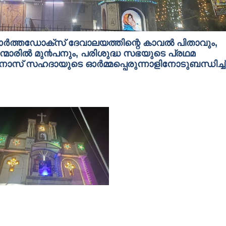
 ഓർത്തഡോക്സ് ദേവാലയത്തിന്റെ കാവൽ പിതാവും,
േന്മാരിൽ മു൯പനും, പരിശുദ്ധ സഭയുടെ പ്രഥമ
സ് സഹദായുടെ ഓർമ്മപ്പെരുന്നാളിനോടുബന്ധിച്ച്