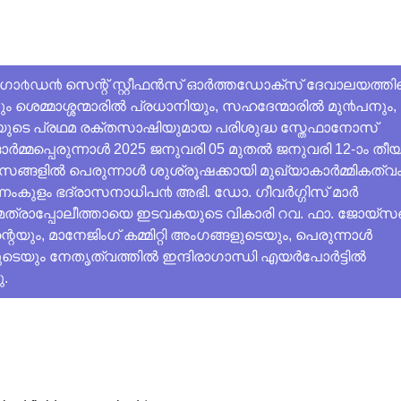
 ഗാ൪ഡ൯ സെന്റ് സ്റ്റീഫൻസ് ഓർത്തഡോക്സ് ദേവാലയത്തിന
 ശെമ്മാശ്ശന്മാരിൽ പ്രധാനിയും, സഹദേന്മാരിൽ മു൯പനും,
യുടെ പ്രഥമ രക്തസാഷിയുമായ പരിശുദ്ധ സ്തേഫാനോസ്
്മപ്പെരുന്നാൾ 2025 ജനുവരി 05 മുതൽ ജനുവരി 12-ാം തീ
സങ്ങളിൽ പെരുന്നാൾ ശുശ്രൂഷക്കായി മുഖ്യാകാർമ്മികത്വ
ുന്നംകുളം ഭദ്രാസനാധിപ൯ അഭി. ഡോ. ഗീവർഗ്ഗിസ് മാർ
ത്രാപ്പോലീത്തായെ ഇടവകയുടെ വികാരി റവ. ഫാ. ജോയ്
െയും, മാനേജിംഗ് കമ്മിറ്റി അംഗങ്ങളുടെയും, പെരുന്നാൾ
െയും നേതൃത്വത്തിൽ ഇന്ദിരാഗാന്ധി എയർപോർട്ടിൽ
ു.