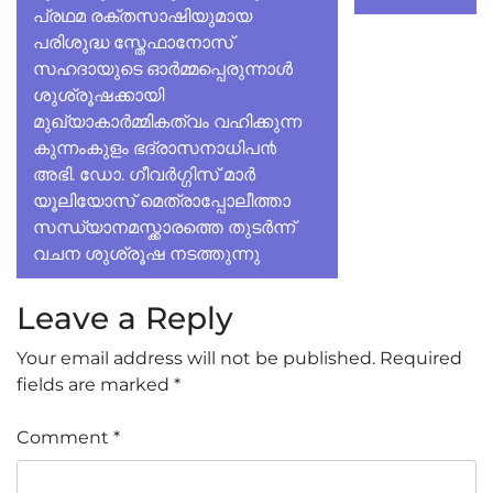
പ്രഥമ രക്തസാഷിയുമായ
പരിശുദ്ധ സ്തേഫാനോസ്
സഹദായുടെ ഓർമ്മപ്പെരുന്നാൾ
ശുശ്രൂഷക്കായി
മുഖ്യാകാർമ്മികത്വം വഹിക്കുന്ന
കുന്നംകുളം ഭദ്രാസനാധിപ൯
അഭി. ഡോ. ഗീവർഗ്ഗിസ് മാർ
യൂലിയോസ് മെത്രാപ്പോലീത്താ
സന്ധ്യാനമസ്ക്കാരത്തെ തുടർന്ന്
വചന ശുശ്രൂഷ നടത്തുന്നു
Leave a Reply
Your email address will not be published.
Required
fields are marked
*
Comment
*