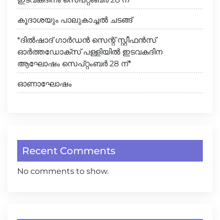
കൂദാശയും പാലുകാച്ചൽ ചടങ്ങ്
*ദിൽഷാദ് ഗാർഡൻ സെന്റ് സ്റ്റീഫൻസ്
ഓർത്തഡോക്സ് പള്ളിയിൽ ഇടവകദിന
ആഘോഷം സെപ്റ്റംബർ 28 ന്*
ഓണാഘോഷം
Recent Comments
No comments to show.