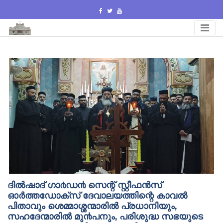
Skip
to
content
ദിൽഷാദ് ഗാ൪ഡ൯ സെന്റ് സ്റ്റീഫൻസ്
ഓർത്തഡോക്സ് ദേവാലയത്തിന്റെ കാവൽ
പിതാവും ശെമ്മാശ്ശന്മാരിൽ പ്രധാനിയും,
സഹദേന്മാരിൽ മു൯പനും, പരിശുദ്ധ സഭയുടെ