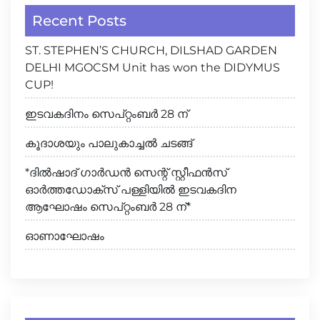
Recent Posts
ST. STEPHEN’S CHURCH, DILSHAD GARDEN
DELHI MGOCSM Unit has won the DIDYMUS
CUP!
ഇടവകദിനം സെപ്റ്റംബർ 28 ന്
കൂദാശയും പാലുകാച്ചൽ ചടങ്ങ്
*ദിൽഷാദ് ഗാർഡൻ സെന്റ് സ്റ്റീഫൻസ്
ഓർത്തഡോക്സ് പള്ളിയിൽ ഇടവകദിന
ആഘോഷം സെപ്റ്റംബർ 28 ന്*
ഓണാഘോഷം