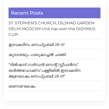
Recent Posts
ST. STEPHEN’S CHURCH, DILSHAD GARDEN
DELHI MGOCSM Unit has won the DIDYMUS
CUP!
ഇടവകദിനം സെപ്റ്റംബർ 28 ന്
കൂദാശയും പാലുകാച്ചൽ ചടങ്ങ്
*ദിൽഷാദ് ഗാർഡൻ സെന്റ് സ്റ്റീഫൻസ്
ഓർത്തഡോക്സ് പള്ളിയിൽ ഇടവകദിന
ആഘോഷം സെപ്റ്റംബർ 28 ന്*
ഓണാഘോഷം