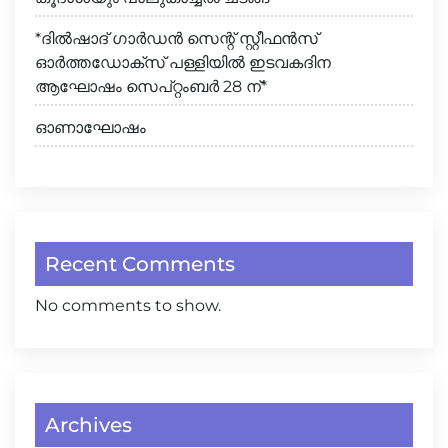
*ദിൽഷാദ് ഗാർഡൻ സെന്റ് സ്റ്റീഫൻസ്
ഓർത്തഡോക്സ് പള്ളിയിൽ ഇടവകദിന
ആഘോഷം സെപ്റ്റംബർ 28 ന്*
ഓണാഘോഷം
Recent Comments
No comments to show.
Archives