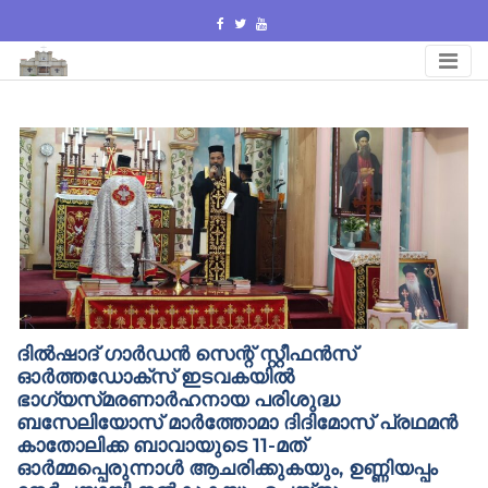
Skip
to
content
ദിൽഷാദ് ഗാർഡൻ സെന്റ് സ്റ്റീഫൻസ്
ഓർത്തഡോക്സ് ഇടവകയിൽ
ഭാഗ്യസ്‌മരണാർഹനായ പരിശുദ്ധ
ബസേലിയോസ്‌ മാർത്തോമാ ദിദിമോസ് പ്രഥമൻ
കാതോലിക്ക ബാവായുടെ 11-മത്
ഓർമ്മപ്പെരുന്നാൾ ആചരിക്കുകയും, ഉണ്ണിയപ്പം