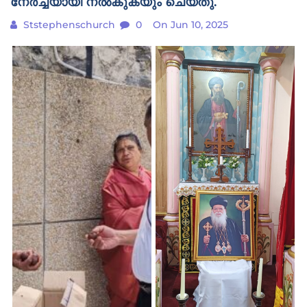
നേർച്ചയായി നൽകുകയും ചെയ്തു.
Ststephenschurch
0
On Jun 10, 2025