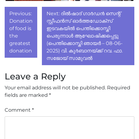
Post
Previous:
Next:
ദിൽഷാദ് ഗാ൪ഡ൯ സെന്റ്
navigation
Donation
സ്റ്റീഫൻസ് ഓർത്തഡോക്സ്
of food is
ഇടവകയിൽ പെന്തിക്കൊസ്തി
the
പെരുന്നാൾ ആഘോഷിക്കപ്പെട്ടു
greatest
(പെന്തിക്കൊസ്തി ഞായർ – 08-06-
donation
2025) വി. കു൪ബാനയ്ക്ക് റവ. ഫാ.
സജോയ് സാമുവൽ
Leave a Reply
Your email address will not be published.
Required
fields are marked
*
Comment
*