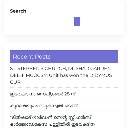
Search
Recent Posts
ST. STEPHEN’S CHURCH, DILSHAD GARDEN
DELHI MGOCSM Unit has won the DIDYMUS
CUP!
ഇടവകദിനം സെപ്റ്റംബർ 28 ന്
കൂദാശയും പാലുകാച്ചൽ ചടങ്ങ്
*ദിൽഷാദ് ഗാർഡൻ സെന്റ് സ്റ്റീഫൻസ്
ഓർത്തഡോക്സ് പള്ളിയിൽ ഇടവകദിന