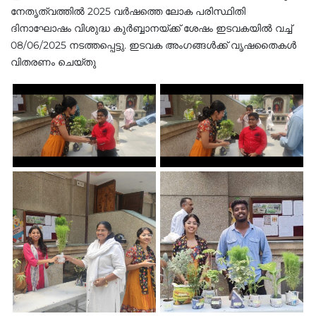
നേതൃത്വത്തിൽ 2025 വർഷത്തെ ലോക പരിസ്ഥിതി
ദിനാഘോഷം വിശുദ്ധ കുർബ്ബാനയ്ക്ക് ശേഷം ഇടവകയിൽ വച്ച്
08/06/2025 നടത്തപ്പെട്ടു. ഇടവക അംഗങ്ങൾക്ക് വൃഷതൈകൾ
വിതരണം ചെയ്തു