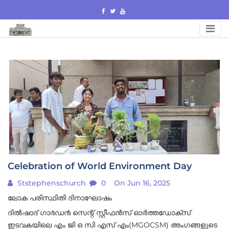
Skip
to
content
Celebration of World Environment Day
Ststephenschurch
0
On Jun 16, 2025
ലോക പരിസ്ഥിതി ദിനാഘോഷം
ദിൽഷാദ് ഗാ൪ഡ൯ സെന്റ് സ്റ്റീഫൻസ് ഓർത്തഡോക്സ്
ഇടവകയിലെ എം ജി ഒ സി എസ് എം(MGOCSM) അംഗങ്ങളുടെ