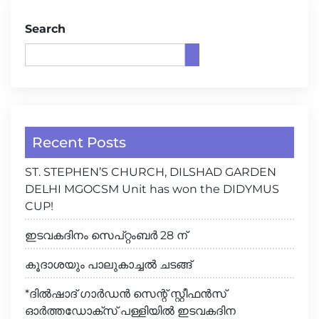
Search
Recent Posts
ST. STEPHEN’S CHURCH, DILSHAD GARDEN
DELHI MGOCSM Unit has won the DIDYMUS
CUP!
ഇടവകദിനം സെപ്റ്റംബർ 28 ന്
കൂദാശയും പാലുകാച്ചൽ ചടങ്ങ്
*ദിൽഷാദ് ഗാർഡൻ സെന്റ് സ്റ്റീഫൻസ്
ഓർത്തഡോക്സ് പള്ളിയിൽ ഇടവകദിന