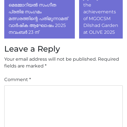
navigation
മെമ്മോറിയൽ സംഗീത
the
പ്രതിഭ സംഗമം
achievements
മത്സരത്തിന്റെ പതിമൂന്നാമത്
of MGOCSM
വാർഷിക ആഘോഷം 2025
Dilshad Garden
നവംബർ 23 ന്
at OLIVE 2025
Leave a Reply
Your email address will not be published.
Required
fields are marked
*
Comment
*