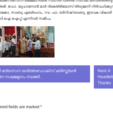
ാർ പീലക്സിനോസ് മെമ്മോറിയൽ സംഗീത പ്രതിഭ സംഗമം മത്സരത്തിന്റെ
 അഭി. ഡോ. യൂഹാനോൻ മാർ ദിമെത്രിയോസ് തിരുമേനി നിർവഹിക്കുന്
ചാക്കോ, സാബു എബ്രഹാം, റവ. ഫാ. ബിനിഷ് ബാബു, ഇടവക വികാരി
ി.ഐ ഐപ്പ് എന്നിവർ സമീപം.
ഭദ്രാസന ഓർത്തഡോക്സ് ക്രിസ്ത്യൻ
Next:
A
ന സമ്മേളനം നടത്തി.
Heartfelt
Thanks
ired fields are marked
*