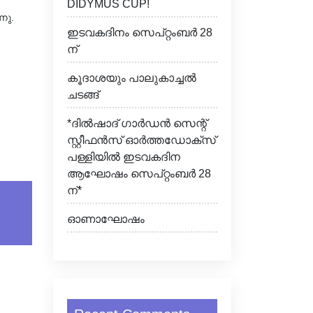
DIDYMUS CUP!
നു.
ഇടവകദിനം സെപ്റ്റംബർ 28
ന്
കൂദാശയും പാലുകാച്ചൽ
ചടങ്ങ്
*ദിൽഷാദ് ഗാർഡൻ സെന്റ്
സ്റ്റീഫൻസ് ഓർത്തഡോക്സ്
പള്ളിയിൽ ഇടവകദിന
ആഘോഷം സെപ്റ്റംബർ 28
ന്*
ഓണാഘോഷം