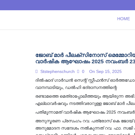
Skip
to
content
HOME
ജോബ് മാർ പീലക്സിനോസ് മെമ്മോറിയൽ
വാർഷിക ആഘോഷം 2025 നവംബർ 23 
Ststephenschurch
0
On Sep 15, 2025
ദിൽഷാദ് ഗാർഡൻ സെന്റ് സ്റ്റീഫൻസ് ഓർത്തഡ
വാനമ്പാടിയും, ഡൽഹി ഭദ്രാസനത്തിന്റെ
രണ്ടാമത്തെ മെത്രാപ്പോലീത്തയും ആയിരുന്ന അഭ
എല്ലാവർഷവും നടത്തിവരാറുള്ള ജോബ് മാർ പീല
പതിമൂന്നാമത് വാർഷിക ആഘോഷം 2025 നവംബർ 23 ന
അനുസ്മരണ പ്രസംഗം റവ. പത്രോസ് കെ ജോയ് (
അനുമോദന സന്ദേശം നൽകുന്നത് റവ. ഫാ. സജി