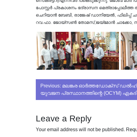
സെക്രട്ടറി)എന്നിവർ പങ്കെടുക്കുന്നു. ജോബ് മ
പോസ്റ്റർ പ്രകാശനം ഭദ്രാസന മെത്രാപ്പോലീത്ത
ചെറിയാൻ ബേബി, രാജേഷ് ഡാനിയേൽ, ഫിലിപ്പ് 
റവ.ഫാ. ജോയ്സൺ തോമസ്,ജയ്‌മോൻ ചാക്കോ, സ
Post
Previous:
മലങ്കര ഓർത്തഡോക്സ് ഡൽഹി 
യുവജന പ്രസ്ഥാനത്തിന്റെ (OCYM) ഏകദി
navigation
Leave a Reply
Your email address will not be published.
Requ